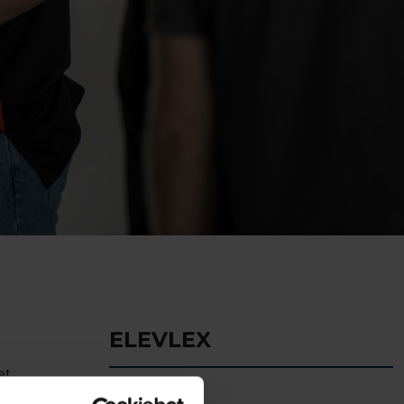
ELEVLEX
t.