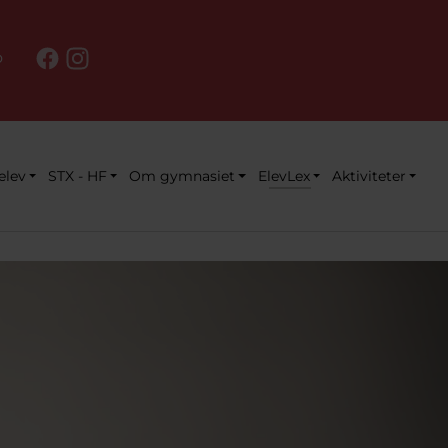
o
lev
STX - HF
Om gymnasiet
ElevLex
Aktiviteter