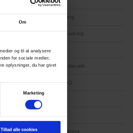
Bibliotek
Egenbetaling
Om
Elevråd og udvalg
Ferieplan
 medier og til at analysere
nden for sociale medier,
e oplysninger, du har givet
FOS og studiecafé
Opgave-FAQ
Marketing
IT
Kantine
Tillad alle cookies
Læsevejledning