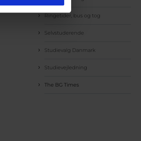
Ringetider, bus og tog
Selvstuderende
Studievalg Danmark
Studievejledning
The BG Times