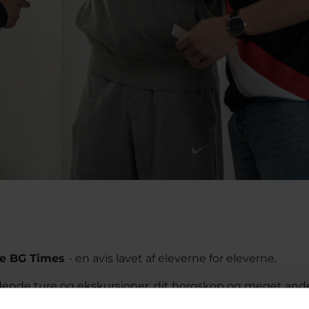
e BG Times
- en avis lavet af eleverne for eleverne.
ende ture og ekskursioner, dit horoskop og meget ande