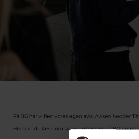
På BG har vi fået vores egen avis. Avisen hedder
Th
Her kan du læse om sjove oplevelser på BG, spænd