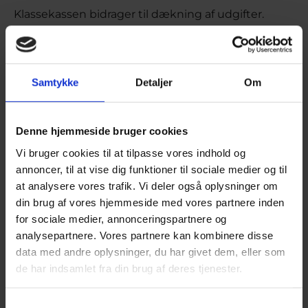
Klassekassen bidrager til dækning af udgifter.
Klassekassens primære indtægtskilde er
afholdelse af fredagscafé.
Skolen yder i særlige tilfælde på baggrund af
Samtykke
Detaljer
Om
skriftlig begrundet ansøgning til rektor rentefrie
lån til elever og deres forældre, der har svært ved
at afholde udgiften. Undtaget herfra er de
Denne hjemmeside bruger cookies
holdbestemte og frivillige ekskursioner i 3.g.
Vi bruger cookies til at tilpasse vores indhold og
Vigtige dokumenter/lister
annoncer, til at vise dig funktioner til sociale medier og til
at analysere vores trafik. Vi deler også oplysninger om
Eleverne skal aflevere et underskrevet dokument
din brug af vores hjemmeside med vores partnere inden
om information om sygdomme og lignende samt
for sociale medier, annonceringspartnere og
et dokument om, at de vil følge reglerne for
analysepartnere. Vores partnere kan kombinere disse
studieture. Se link til reglerne.
data med andre oplysninger, du har givet dem, eller som
de har indsamlet fra din brug af deres tjenester.
Eleverne skal udlevere navn, adresse og
telefonnummer på forældre eller andre, der kan
kontaktes under turen.
Samtykkevalg