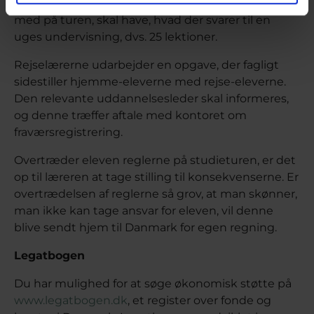
i studierejsen. De elever, der vælger ikke at tage
med på turen, skal have, hvad der svarer til en
uges undervisning, dvs. 25 lektioner.
Rejselærerne udarbejder en opgave, der fagligt
sidestiller hjemme-eleverne med rejse-eleverne.
Den relevante uddannelsesleder skal informeres,
og denne træffer aftale med kontoret om
fraværsregistrering.
Overtræder eleven reglerne på studieturen, er det
op til læreren at tage stilling til konsekvenserne. Er
overtrædelsen af reglerne så grov, at man skønner,
man ikke kan tage ansvar for eleven, vil denne
blive sendt hjem til Danmark for egen regning.
Legatbogen
Du har mulighed for at søge økonomisk støtte på
www.legatbogen.dk
, et register over fonde og