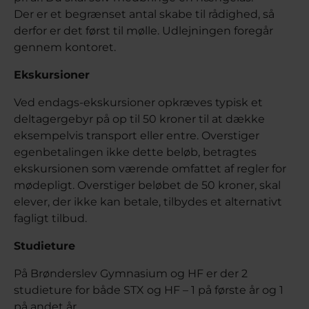
Der er et begrænset antal skabe til rådighed, så
derfor er det først til mølle. Udlejningen foregår
gennem kontoret.
Ekskursioner
Ved endags-ekskursioner opkræves typisk et
deltagergebyr på op til 50 kroner til at dække
eksempelvis transport eller entre. Overstiger
egenbetalingen ikke dette beløb, betragtes
ekskursionen som værende omfattet af regler for
mødepligt. Overstiger beløbet de 50 kroner, skal
elever, der ikke kan betale, tilbydes et alternativt
fagligt tilbud.
Studieture
På Brønderslev Gymnasium og HF er der 2
studieture for både STX og HF – 1 på første år og 1
på andet år.