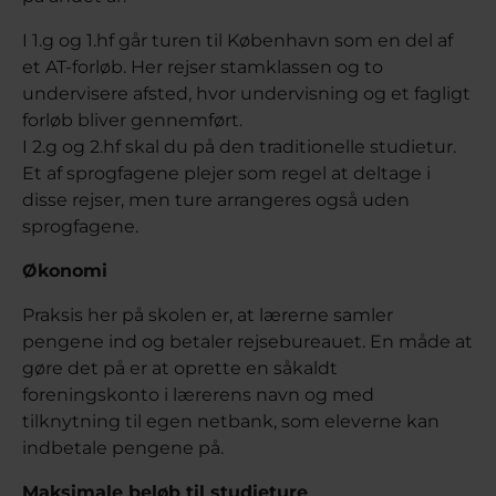
I 1.g og 1.hf går turen til København som en del af
et AT-forløb. Her rejser stamklassen og to
undervisere afsted, hvor undervisning og et fagligt
forløb bliver gennemført.
I 2.g og 2.hf skal du på den traditionelle studietur.
Et af sprogfagene plejer som regel at deltage i
disse rejser, men ture arrangeres også uden
sprogfagene.
Økonomi
Praksis her på skolen er, at lærerne samler
pengene ind og betaler rejsebureauet. En måde at
gøre det på er at oprette en såkaldt
foreningskonto i lærerens navn og med
tilknytning til egen netbank, som eleverne kan
indbetale pengene på.
Maksimale beløb til studieture