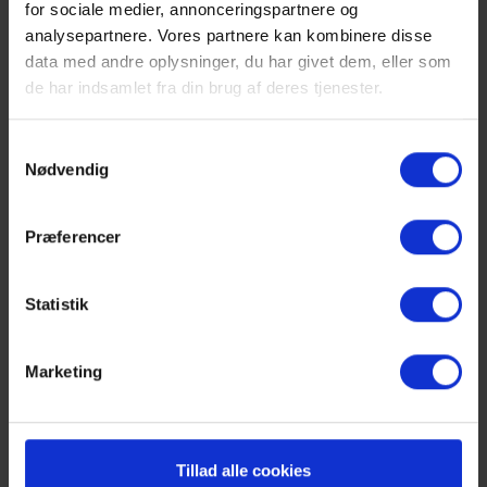
for sociale medier, annonceringspartnere og
analysepartnere. Vores partnere kan kombinere disse
data med andre oplysninger, du har givet dem, eller som
de har indsamlet fra din brug af deres tjenester.
Samtykkevalg
Nødvendig
Præferencer
Statistik
Som ansat på BG passer vi på dine
personlige oplysninger
Marketing
Om registrering ifølge
databeskyttelsesforordningen.
Tillad alle cookies
Gymnasiet vil i forbindelse med din ansættelse