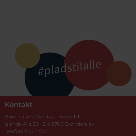
Kontakt
Brønderslev Gymnasium og HF
Islands Allé 20 · DK-9700 Brønderslev
Telefon:
9882 2722