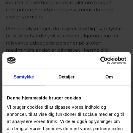
ind i for at overholde vores regler om brug af
computere, smartphones osv., mens du er på
skolens område.
Personoplysninger, du afgiver skriftligt samtykke
til, at vi behandler, vil kun være tilgængelige for
relevante udpegede personer på skolen,
medmindre andet er påkrævet i henhold til
lovgivningen.
Kontaktinformationer
Samtykke
Detaljer
Om
Som nævnt kan du få mere præcis information om
vores behandling af dine personlige oplysninger
ved henvendelse på skolens kontor.
Denne hjemmeside bruger cookies
Alternativt kan du kontakte skolens
Vi bruger cookies til at tilpasse vores indhold og
databeskyttelsesrådgiver (DPO) Palle Grønbæk på
annoncer, til at vise dig funktioner til sociale medier og til
e-mail pg@frhavn-gym.dk eller på telefon 22 18 11
at analysere vores trafik. Vi deler også oplysninger om
20 på hverdage mellem kl. 9 og kl. 10.
din brug af vores hjemmeside med vores partnere inden