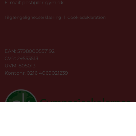
E-mail:
post@br-gym.dk
Tilgængelighedserklæring
l
Cookiedeklaration
EAN: 5798000557192
CVR: 29553513
UVM: 805013
Kontonr. 0216 4069021239