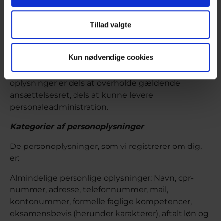
registrere bestemte personoplysninger om dig.
Behandlingen sker med hjemmel i
Tillad valgte
Databeskyttelsesforordningen (art. 6, stk. 1, litra c).
Formål med behandlingen
Kun nødvendige cookies
Formålet med behandlingen af dine personlige
oplysninger er dels at overholde gældende
ansættelsesret, dels at kunne levere
personaleadministration.
Kategorier af personoplysninger
De personoplysninger, som vi registrerer om dig,
er:
Almindelige personlige oplysninger: Navn, cpr-
nummer, adresse, telefonnummer, mail,
kontonummer, formelle faglige kompetencer,
eksamensbevis (herunder karakterer), aftalt løn og