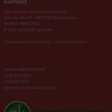
Kontakt
Brønderslev Gymnasium og HF
Islands Allé 20 · DK-9700 Brønderslev
Telefon:
9882 2722
E-mail:
post@br-gym.dk
Tilgængelighedserklæring
l
Cookiedeklaration
EAN: 5798000557192
CVR: 29553513
UVM: 805013
Kontonr. 0216 4069021239