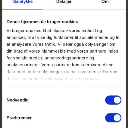
Samtykke
Detaljer
Om
Denne hjemmeside bruger cookies
AKTIVITETER
Vi bruger cookies til at tilpasse vores indhold og
annoncer, til at vise dig funktioner til sociale medier og til
at analysere vores trafik. Vi deler også oplysninger om
Fester
din brug af vores hjemmeside med vores partnere inden
for sociale medier, annonceringspartnere og
Forestillinger på BG
analysepartnere. Vores partnere kan kombinere disse
data med andre oplysninger, du har givet dem, eller som
de har indsamlet fra din brug af deres tjenester.
Fredagscafé
Samtykkevalg
Studiecafé
Nødvendig
SamfundsCamp
Præferencer
Filmklub