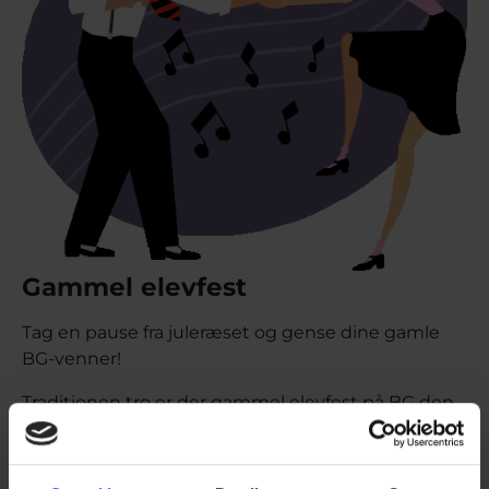
Gammel elevfest
Tag en pause fra juleræset og gense dine gamle
BG-venner!
Traditionen tro er der gammel elevfest på BG den
3. juledag kl. 20-24
Entré er 50 kr - købes i døren