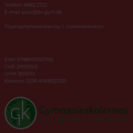
Telefon:
9882 2722
E-mail:
post@br-gym.dk
Tilgængelighedserklæring
l
Cookiedeklaration
EAN: 5798000557192
CVR: 29553513
UVM: 805013
Kontonr. 0216 4069021239