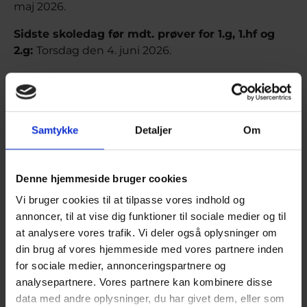
maj 2026.
Sidste skoledag før mdt. prøver for 1.g, 1.hf og
2.g:
Torsdag den 4. juni 2026.
Dimission for 2.hf og 3.g:
Fredag d. 26. juni 2026
kl. 10-12.30
Undervisningsdage:
Samtykke
Detaljer
Om
3.g & 2.hf: 11/8-2025 - 18/5-2026 (begge inkl.): 173
skoledage
Denne hjemmeside bruger cookies
1.g, 2.g & 1.hf: 11/8-2025 - 4/6-2026 (begge inkl.): 185
Vi bruger cookies til at tilpasse vores indhold og
skoledage
annoncer, til at vise dig funktioner til sociale medier og til
at analysere vores trafik. Vi deler også oplysninger om
SRP/SSO-skriveperioden skal ligge mellem uge 12
din brug af vores hjemmeside med vores partnere inden
og 18 (indeholder perioden 'SSO2').
for sociale medier, annonceringspartnere og
Ferieplan for 2026/27
analysepartnere. Vores partnere kan kombinere disse
data med andre oplysninger, du har givet dem, eller som