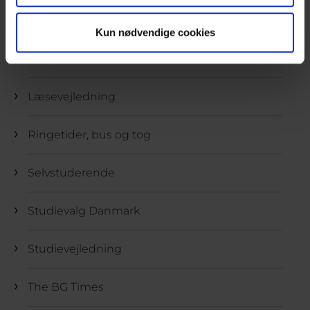
IT
Kun nødvendige cookies
Kantine
Læsevejledning
Ringetider, bus og tog
Selvstuderende
Studievalg Danmark
Studievejledning
The BG Times