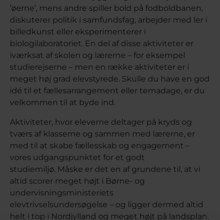
’øerne’, mens andre spiller bold på fodboldbanen,
diskuterer politik i samfundsfag, arbejder med ler i
billedkunst eller eksperimenterer i
biologilaboratoriet. En del af disse aktiviteter er
iværksat af skolen og lærerne – for eksempel
studierejserne – men en række aktiviteter er i
meget høj grad elevstyrede. Skulle du have en god
idé til et fællesarrangement eller temadage, er du
velkommen til at byde ind.
Aktiviteter, hvor eleverne deltager på kryds og
tværs af klasserne og sammen med lærerne, er
med til at skabe fællesskab og engagement –
vores udgangspunktet for et godt
studiemiljø. Måske er det en af grundene til, at vi
altid scorer meget højt i Børne- og
undervisningsministeriets
elevtrivselsundersøgelse – og ligger dermed altid
helt i top i Nordjylland og meget højt på landsplan.