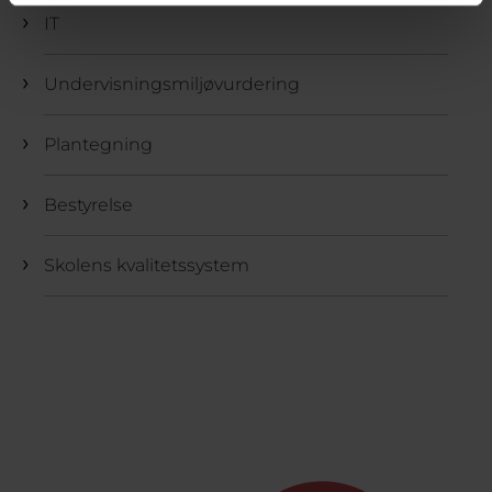
IT
Undervisningsmiljøvurdering
Plantegning
Bestyrelse
Skolens kvalitetssystem