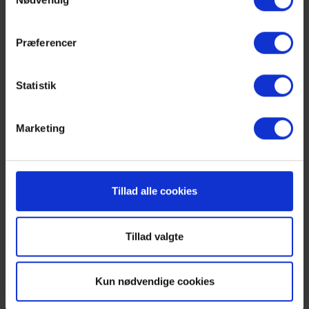
godt studiemiljø!
Præferencer
OM GYMNASIET
Statistik
Marketing
Studiemiljø
Information til forældre
Tillad alle cookies
Skolens vision
Tillad valgte
Regler og politikker
Kun nødvendige cookies
Ferieplan