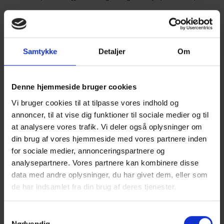
Hos os er der plads til alle, og vi sørger for, at du får
en god start som ny elev. For at skabe basis for et
godt socialt sammenhold i de nye klasser,
Samtykke
Detaljer
Om
tilrettelægges et intro-forløb for alle nye HF- og
STX-elever, der blandt andet involverer en hyttetur
og andre fælles arrangementer.
Denne hjemmeside bruger cookies
Skoleåret er desuden præget af en lang række
Vi bruger cookies til at tilpasse vores indhold og
aktiviteter, så som fester, foredrag, musical,
annoncer, til at vise dig funktioner til sociale medier og til
morgensamlinger, idrætsturneringer, ekskursioner
at analysere vores trafik. Vi deler også oplysninger om
m.m. Mange af aktiviteterne planlægges af både
din brug af vores hjemmeside med vores partnere inden
elever og lærere. For eksempel har eleverne stor
for sociale medier, annonceringspartnere og
indflydelse på musical og temadage, ligesom der
analysepartnere. Vores partnere kan kombinere disse
er elevrepræsentanter i Skoleudvalget og
data med andre oplysninger, du har givet dem, eller som
Pædagogisk Råd. Disse aktiviteter, hvor eleverne
de har indsamlet fra din brug af deres tjenester.
deltager på kryds og tværs af klasserne og
sammen med lærerne, er med til at skabe
Samtykkevalg
sammenhold og nærvær – udgangspunktet for et
Nødvendig