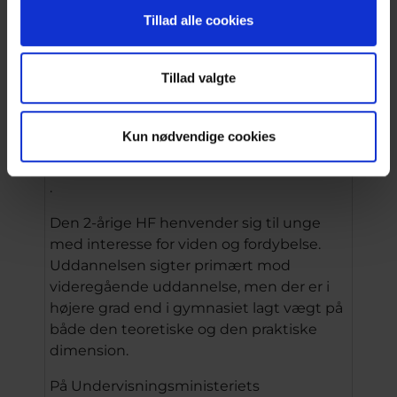
Under menupunktet HF kan du læse
Tillad alle cookies
mere om HF-uddannelsen. Her kan du
eksempelvis finde svar på, hvad der
Tillad valgte
særligt kendetegner en HF-eksamen,
hvilke fag du vil blive tilbudt, og hvordan
du søger om optagelse. Se også video om
Kun nødvendige cookies
BG
her
.
Den 2-årige HF henvender sig til unge
med interesse for viden og fordybelse.
Uddannelsen sigter primært mod
videregående uddannelse, men der er i
højere grad end i gymnasiet lagt vægt på
både den teoretiske og den praktiske
dimension.
På Undervisningsministeriets