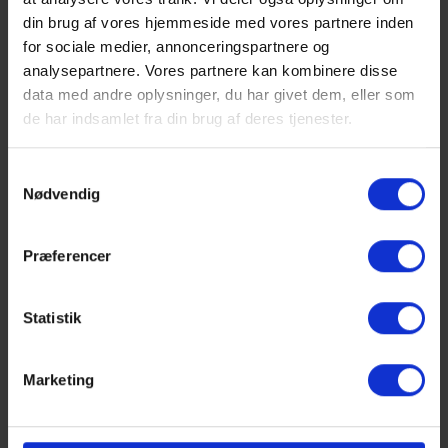
din brug af vores hjemmeside med vores partnere inden
startet
efter
1. august 2022, er
for sociale medier, annonceringspartnere og
det
Læreplaner 2022
, der er gældende.
analysepartnere. Vores partnere kan kombinere disse
Hvis du er startet
før
1. august 2022, er
data med andre oplysninger, du har givet dem, eller som
det
Læreplaner 2020
, der er gældende.
de har indsamlet fra din brug af deres tjenester.
Læs mere om STX
Samtykkevalg
Nødvendig
Præferencer
Statistik
Marketing
HF