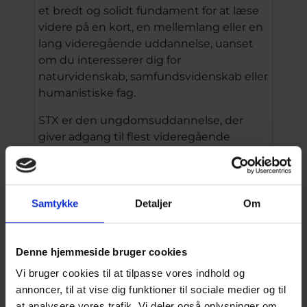
et bredt og solidt fundament for at læse
videre på en kort, en mellemlang eller en
lang videregående uddannelse, uanset
om du interesserer dig for
naturvidenskab, samfundsvidenskab eller
humanistiske fag.
STX er den ungdomsuddannelse, der
giver adgang til flest videregående
uddannelser.
På Undervisningsministeriets
hjemmeside kan du læse mere om
Samtykke
Detaljer
Om
Bekendtgørelse om de gymnasiale
uddannelser
. Her kan du også se
Denne hjemmeside bruger cookies
Læreplaner
Vi bruger cookies til at tilpasse vores indhold og
.
annoncer, til at vise dig funktioner til sociale medier og til
at analysere vores trafik. Vi deler også oplysninger om
Vær opmærksom på, at hvis du er